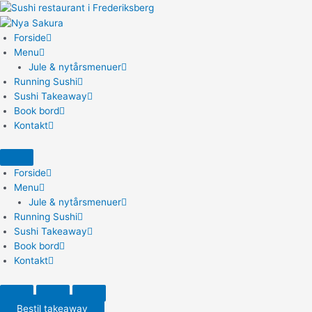
Gå
til
indholdet
Forside
Menu
Jule & nytårsmenuer
Running Sushi
Sushi Takeaway
Book bord
Kontakt
Forside
Menu
Jule & nytårsmenuer
Running Sushi
Sushi Takeaway
Book bord
Kontakt
Bestil takeaway