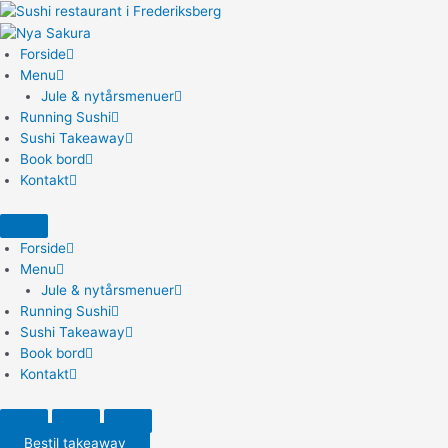
Gå
til
indholdet
Forside
Menu
Jule & nytårsmenuer
Running Sushi
Sushi Takeaway
Book bord
Kontakt
Forside
Menu
Jule & nytårsmenuer
Running Sushi
Sushi Takeaway
Book bord
Kontakt
Bestil takeaway