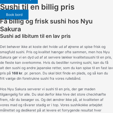
Sushi til en billig pris
Book bord
Få billig og frisk sushi hos Nyu
Sakura
Sushi ad libitum til en lav pris
Det behøver ikke at koste det hvide ud af øjnene at spise frisk og
smagfuld sushi. Pris og kvalitet hænger ofte sammen, men hos Nyu
Sakura gør vi en dyd ud af at servere lækker kvalitetssushi til en pris,
de fleste kan overkomme. Hvis du bestiller running sushi, kan du få
alt den sushi og andre japanske retter, som du kan spise til en fast lav
pris på
168 kr
. pr. person. Du skal blot finde en plads, og så kan du
frit vælge din foretrukne sushi fra vores rullebånd.
Hos Nyu Sakura serverer vi sushi til en pris, der gør maden
tilgængelig for alle. Du skal derfor ikke hive det store checkhæfte
frem, når du besøger os. Og det ændrer ikke på, at kvaliteten af
vores mad og råvarer stadig er i top. Vores sushikokke arbejdet
målrettet og dedikeret på at levere et forrygende resultat hver