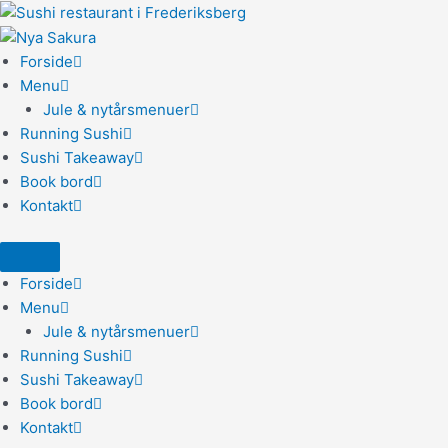
Gå
til
indholdet
Forside
Menu
Jule & nytårsmenuer
Running Sushi
Sushi Takeaway
Book bord
Kontakt
Forside
Menu
Jule & nytårsmenuer
Running Sushi
Sushi Takeaway
Book bord
Kontakt